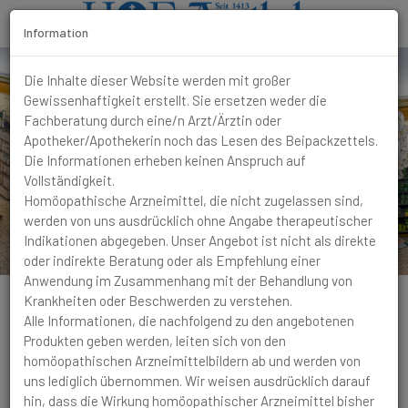
Information
T
Die Inhalte dieser Website werden mit großer
o
Gewissenhaftigkeit erstellt. Sie ersetzen weder die
g
Fachberatung durch eine/n Arzt/Ärztin oder
g
Apotheker/Apothekerin noch das Lesen des Beipackzettels.
l
Die Informationen erheben keinen Anspruch auf
e
Vollständigkeit.
N
Homöopathische Arzneimittel, die nicht zugelassen sind,
a
werden von uns ausdrücklich ohne Angabe therapeutischer
v
Indikationen abgegeben. Unser Angebot ist nicht als direkte
i
oder indirekte Beratung oder als Empfehlung einer
g
Anwendung im Zusammenhang mit der Behandlung von
a
Krankheiten oder Beschwerden zu verstehen.
t
Alle Informationen, die nachfolgend zu den angebotenen
i
Produkten geben werden, leiten sich von den
o
homöopathischen Arzneimittelbildern ab und werden von
n
Grippaler Infekt
Hochfieberhaft, wie Kinder es oft
uns lediglich übernommen. Wir weisen ausdrücklich darauf
bekommen mit rotem heißem Gesicht und kalten Händen
hin, dass die Wirkung homöopathischer Arzneimittel bisher