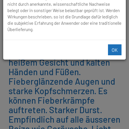
und Füßen. Fieberglänzende Augen und starke
nicht durch anerkannte, wissenschaftliche Nachweise
Kopfschmerzen. Es können Fieberkrämpfe auftreten.
belegt oder in sonstiger Weise belastbar geprüft ist. Werden
Starker Durst. Empfindlich auf alle äusseren Reize wie
Wirkungen beschrieben, so ist die Grundlage dafür lediglich
Geräusche, Licht unter anderem. Beschwerden beginnen
die subjektive Erfahrung der Anwender oder eine traditionelle
plötzlich, oft abends oder in der Nacht.
Überlieferung.
Hochfieberhaft, wie Kinder
OK
es oft bekommen mit rotem
heißem Gesicht und kalten
Händen und Füßen.
Fieberglänzende Augen und
starke Kopfschmerzen. Es
können Fieberkrämpfe
auftreten. Starker Durst.
Empfindlich auf alle äusseren
Reize wie Geräusche, Licht