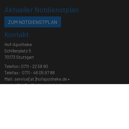
Aktueller Notdienstplan
ZUM NOTDIENSTPLAN
Kontakt
Hof-Apotheke
Schillerplatz 5
70173 Stuttgart
Telefon: 0711 - 22 58 90
Telefax: 0711 - 46 05 97 88
Mail:
service[at]hofapotheke.de
•
backoffice[at]hofapotheke.de
Öffnungszeiten
Montag – Samstag • 8:30 bis 18:30 Uhr
Impressum
|
Datenschutz
|
Cookie-Richtlinie
|
Sitemap