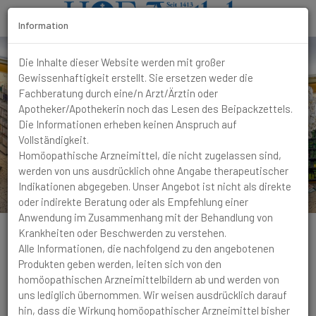
Information
T
Die Inhalte dieser Website werden mit großer
o
Gewissenhaftigkeit erstellt. Sie ersetzen weder die
g
Fachberatung durch eine/n Arzt/Ärztin oder
g
Apotheker/Apothekerin noch das Lesen des Beipackzettels.
l
Die Informationen erheben keinen Anspruch auf
e
Vollständigkeit.
N
Homöopathische Arzneimittel, die nicht zugelassen sind,
a
werden von uns ausdrücklich ohne Angabe therapeutischer
v
Indikationen abgegeben. Unser Angebot ist nicht als direkte
i
oder indirekte Beratung oder als Empfehlung einer
g
Anwendung im Zusammenhang mit der Behandlung von
a
Krankheiten oder Beschwerden zu verstehen.
t
Alle Informationen, die nachfolgend zu den angebotenen
i
Produkten geben werden, leiten sich von den
o
homöopathischen Arzneimittelbildern ab und werden von
n
Grippaler Infekt
Typisch sind stechende Schmerzen,
uns lediglich übernommen. Wir weisen ausdrücklich darauf
die von jeder kleinsten Bewegung schlimmer werden, daher
hin, dass die Wirkung homöopathischer Arzneimittel bisher