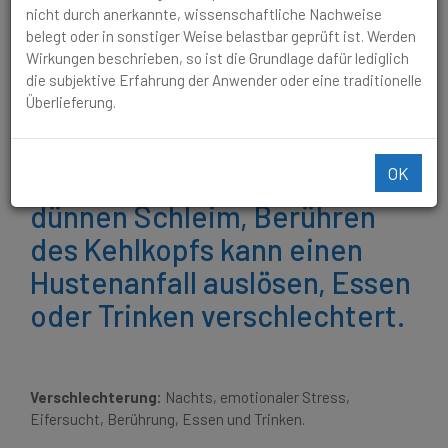
von dünnen Schleim, Berühren des Kehlkopfs kann einen
nicht durch anerkannte, wissenschaftliche Nachweise
Hustenanfall auslösen, Essen oder Trinken verschlechtert.
belegt oder in sonstiger Weise belastbar geprüft ist. Werden
Wirkungen beschrieben, so ist die Grundlage dafür lediglich
Lange, krampfartige
die subjektive Erfahrung der Anwender oder eine traditionelle
Überlieferung.
Hustenanfälle, vor allem
nachts, muss sich aufsetzen,
OK
endend im Abhusten von
dünnen Schleim, Berühren
des Kehlkopfs kann einen
Hustenanfall auslösen, Essen
oder Trinken verschlechtert.
Verschlechterung:
Nachts, emotionaler Stress,
Eifersucht, Berührung, Essen und Trinken.