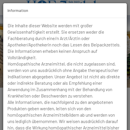
Information
T
Die Inhalte dieser Website werden mit großer
o
Gewissenhaftigkeit erstellt. Sie ersetzen weder die
g
Fachberatung durch eine/n Arzt/Ärztin oder
g
Apotheker/Apothekerin noch das Lesen des Beipackzettels.
l
Die Informationen erheben keinen Anspruch auf
e
Vollständigkeit.
N
Homöopathische Arzneimittel, die nicht zugelassen sind,
a
werden von uns ausdrücklich ohne Angabe therapeutischer
v
Indikationen abgegeben. Unser Angebot ist nicht als direkte
i
oder indirekte Beratung oder als Empfehlung einer
g
Anwendung im Zusammenhang mit der Behandlung von
a
Krankheiten oder Beschwerden zu verstehen.
t
Alle Informationen, die nachfolgend zu den angebotenen
i
Produkten geben werden, leiten sich von den
o
homöopathischen Arzneimittelbildern ab und werden von
n
Husten
Lange, krampfartige Hustenanfälle, vor
uns lediglich übernommen. Wir weisen ausdrücklich darauf
allem nachts, muss sich aufsetzen, endend im Abhusten
hin, dass die Wirkung homöopathischer Arzneimittel bisher