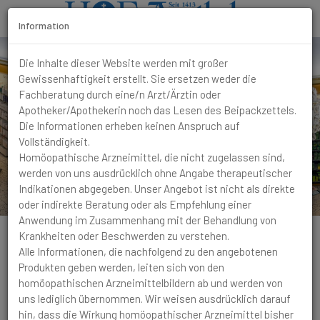
Information
T
Die Inhalte dieser Website werden mit großer
o
Gewissenhaftigkeit erstellt. Sie ersetzen weder die
g
Fachberatung durch eine/n Arzt/Ärztin oder
g
Apotheker/Apothekerin noch das Lesen des Beipackzettels.
l
Die Informationen erheben keinen Anspruch auf
e
Vollständigkeit.
N
Homöopathische Arzneimittel, die nicht zugelassen sind,
a
werden von uns ausdrücklich ohne Angabe therapeutischer
v
Indikationen abgegeben. Unser Angebot ist nicht als direkte
i
oder indirekte Beratung oder als Empfehlung einer
g
Anwendung im Zusammenhang mit der Behandlung von
a
Krankheiten oder Beschwerden zu verstehen.
t
Alle Informationen, die nachfolgend zu den angebotenen
i
Produkten geben werden, leiten sich von den
o
homöopathischen Arzneimittelbildern ab und werden von
n
Husten
Sekret gelblich, dickflüssig und nicht
uns lediglich übernommen. Wir weisen ausdrücklich darauf
reizend. Erträgt keine Hitze, ist aber gleichzeitig
hin, dass die Wirkung homöopathischer Arzneimittel bisher