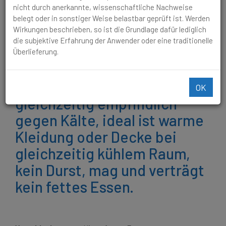
empfindlich gegen Kälte, ideal ist warme Kleidung oder
nicht durch anerkannte, wissenschaftliche Nachweise
Decke bei gleichzeitig kühlem Raum, kein Durst, mag und
belegt oder in sonstiger Weise belastbar geprüft ist. Werden
verträgt kein fettes Essen.
Wirkungen beschrieben, so ist die Grundlage dafür lediglich
die subjektive Erfahrung der Anwender oder eine traditionelle
Sekret gelblich, dickflüssig
Überlieferung.
und nicht reizend. Erträgt
keine Hitze, ist aber
OK
gleichzeitig empfindlich
gegen Kälte, ideal ist warme
Kleidung oder Decke bei
gleichzeitig kühlem Raum,
kein Durst, mag und verträgt
kein fettes Essen.