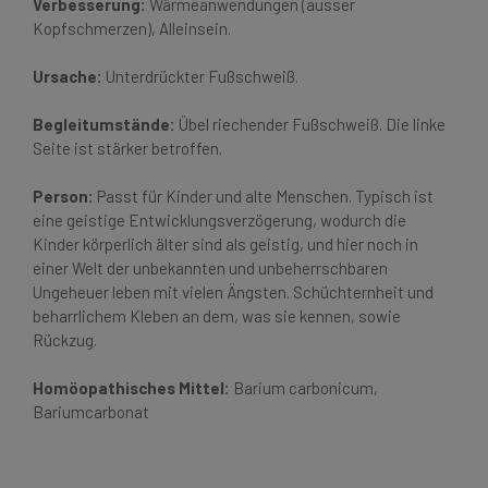
Verbesserung:
Wärmeanwendungen (ausser
Kopfschmerzen), Alleinsein.
Ursache:
Unterdrückter Fußschweiß.
Begleitumstände:
Übel riechender Fußschweiß. Die linke
Seite ist stärker betroffen.
Person:
Passt für Kinder und alte Menschen. Typisch ist
eine geistige Entwicklungsverzögerung, wodurch die
Kinder körperlich älter sind als geistig, und hier noch in
einer Welt der unbekannten und unbeherrschbaren
Ungeheuer leben mit vielen Ängsten. Schüchternheit und
beharrlichem Kleben an dem, was sie kennen, sowie
Rückzug.
Homöopathisches Mittel:
Barium carbonicum,
Bariumcarbonat