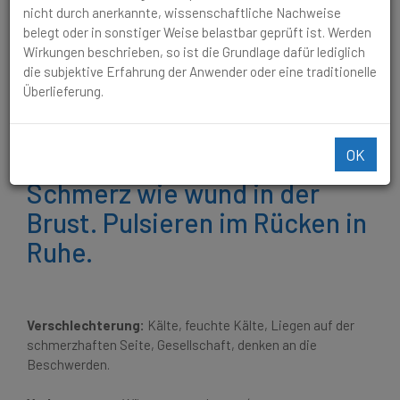
und Schmerz wie wund in der Brust. Pulsieren im Rücken in
nicht durch anerkannte, wissenschaftliche Nachweise
Ruhe.
belegt oder in sonstiger Weise belastbar geprüft ist. Werden
Wirkungen beschrieben, so ist die Grundlage dafür lediglich
Altersbronchitis mit viel
die subjektive Erfahrung der Anwender oder eine traditionelle
Überlieferung.
Schleim in den oberen
Atemwegen und rasselnder
OK
Atmung und Heiserkeit und
Schmerz wie wund in der
Brust. Pulsieren im Rücken in
Ruhe.
Verschlechterung:
Kälte, feuchte Kälte, Liegen auf der
schmerzhaften Seite, Gesellschaft, denken an die
Beschwerden.