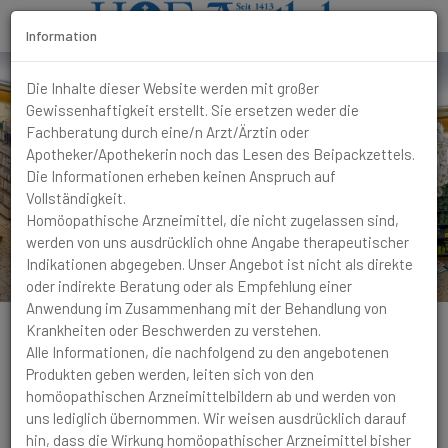
Information
T
Die Inhalte dieser Website werden mit großer
o
Gewissenhaftigkeit erstellt. Sie ersetzen weder die
g
Fachberatung durch eine/n Arzt/Ärztin oder
g
Apotheker/Apothekerin noch das Lesen des Beipackzettels.
l
Die Informationen erheben keinen Anspruch auf
e
Vollständigkeit.
N
Homöopathische Arzneimittel, die nicht zugelassen sind,
a
werden von uns ausdrücklich ohne Angabe therapeutischer
v
Indikationen abgegeben. Unser Angebot ist nicht als direkte
i
oder indirekte Beratung oder als Empfehlung einer
g
Anwendung im Zusammenhang mit der Behandlung von
a
Krankheiten oder Beschwerden zu verstehen.
t
Alle Informationen, die nachfolgend zu den angebotenen
i
Produkten geben werden, leiten sich von den
o
homöopathischen Arzneimittelbildern ab und werden von
n
Bronchitis
Altersbronchitis mit viel Schleim in den
uns lediglich übernommen. Wir weisen ausdrücklich darauf
oberen Atemwegen und rasselnder Atmung und Heiserkeit
hin, dass die Wirkung homöopathischer Arzneimittel bisher