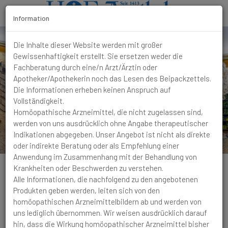
Information
T
Die Inhalte dieser Website werden mit großer
o
Gewissenhaftigkeit erstellt. Sie ersetzen weder die
g
Fachberatung durch eine/n Arzt/Ärztin oder
g
Apotheker/Apothekerin noch das Lesen des Beipackzettels.
l
Die Informationen erheben keinen Anspruch auf
e
Vollständigkeit.
N
Homöopathische Arzneimittel, die nicht zugelassen sind,
a
werden von uns ausdrücklich ohne Angabe therapeutischer
v
Indikationen abgegeben. Unser Angebot ist nicht als direkte
i
oder indirekte Beratung oder als Empfehlung einer
g
Anwendung im Zusammenhang mit der Behandlung von
a
Krankheiten oder Beschwerden zu verstehen.
t
Alle Informationen, die nachfolgend zu den angebotenen
i
Produkten geben werden, leiten sich von den
o
homöopathischen Arzneimittelbildern ab und werden von
n
Bronchitis
Lange dauernde Hustenanfälle von
uns lediglich übernommen. Wir weisen ausdrücklich darauf
krampfhaftem, bellenden Husten mit Atemnot bis hin zum
hin, dass die Wirkung homöopathischer Arzneimittel bisher