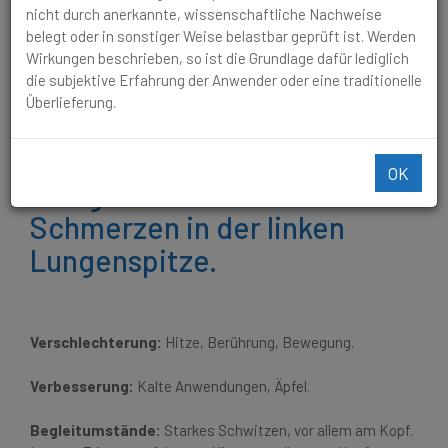
Schleim. Schmerzen in der linken Lungenspitze.
nicht durch anerkannte, wissenschaftliche Nachweise
belegt oder in sonstiger Weise belastbar geprüft ist. Werden
Nächtliche
Wirkungen beschrieben, so ist die Grundlage dafür lediglich
die subjektive Erfahrung der Anwender oder eine traditionelle
Atembeklemmung löst einen
Überlieferung.
trockenen Husten aus.
Husten mit Auswurf von
OK
eitrigem Schleim.
Schmerzen in der linken
Lungenspitze.
Verschlechterung:
Hitze, Berührung, Bewegung.
Verbesserung:
Kalte Anwendungen, Äpfel.
Begleitumstände:
Starkes Schwitzen, vor allem am Kopf.