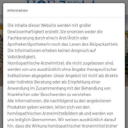
Information
T
o
Die Inhalte dieser Website werden mit großer
g
Gewissenhaftigkeit erstellt. Sie ersetzen weder die
g
Fachberatung durch eine/n Arzt/Ärztin oder
l
Apotheker/Apothekerin noch das Lesen des Beipackzettels.
e
Die Informationen erheben keinen Anspruch auf
N
Vollständigkeit.
a
Homöopathische Arzneimittel, die nicht zugelassen sind,
v
werden von uns ausdrücklich ohne Angabe therapeutischer
i
Indikationen abgegeben. Unser Angebot ist nicht als direkte
g
oder indirekte Beratung oder als Empfehlung einer
a
Anwendung im Zusammenhang mit der Behandlung von
t
Krankheiten oder Beschwerden zu verstehen.
i
Alle Informationen, die nachfolgend zu den angebotenen
o
Produkten geben werden, leiten sich von den
n
homöopathischen Arzneimittelbildern ab und werden von
Bronchitis
Nächtliche Atembeklemmung löst einen
uns lediglich übernommen. Wir weisen ausdrücklich darauf
trockenen Husten aus. Husten mit Auswurf von eitrigem
hin, dass die Wirkung homöopathischer Arzneimittel bisher