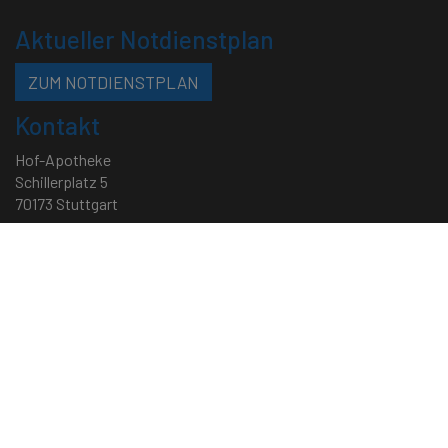
Aktueller Notdienstplan
ZUM NOTDIENSTPLAN
Kontakt
Hof-Apotheke
Schillerplatz 5
70173 Stuttgart
Telefon: 0711 - 22 58 90
Telefax: 0711 - 46 05 97 88
Mail:
service[at]hofapotheke.de
•
backoffice[at]hofapotheke.de
Öffnungszeiten
Montag – Samstag • 8:30 bis 18:30 Uhr
Impressum
|
Datenschutz
|
Cookie-Richtlinie
|
Sitemap