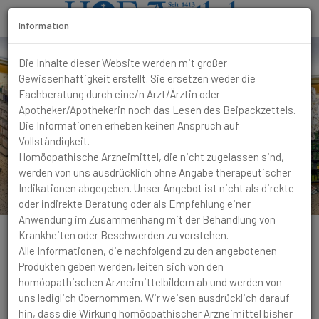
Information
T
o
Die Inhalte dieser Website werden mit großer
g
Gewissenhaftigkeit erstellt. Sie ersetzen weder die
g
Fachberatung durch eine/n Arzt/Ärztin oder
l
Apotheker/Apothekerin noch das Lesen des Beipackzettels.
e
Die Informationen erheben keinen Anspruch auf
N
Vollständigkeit.
a
Homöopathische Arzneimittel, die nicht zugelassen sind,
v
werden von uns ausdrücklich ohne Angabe therapeutischer
i
Indikationen abgegeben. Unser Angebot ist nicht als direkte
g
oder indirekte Beratung oder als Empfehlung einer
a
Anwendung im Zusammenhang mit der Behandlung von
t
Krankheiten oder Beschwerden zu verstehen.
i
Alle Informationen, die nachfolgend zu den angebotenen
o
Produkten geben werden, leiten sich von den
n
homöopathischen Arzneimittelbildern ab und werden von
Emotionale Labilität
Widersprüchliche Impulse, fixe
uns lediglich übernommen. Wir weisen ausdrücklich darauf
Ideen, Gefühl des Gespaltenseins, psychische
hin, dass die Wirkung homöopathischer Arzneimittel bisher