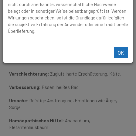
Erschöpfung, Ängste.
nicht durch anerkannte, wissenschaftliche Nachweise
belegt oder in sonstiger Weise belastbar geprüft ist. Werden
Widersprüchliche Impulse,
Wirkungen beschrieben, so ist die Grundlage dafür lediglich
die subjektive Erfahrung der Anwender oder eine traditionelle
fixe Ideen, Gefühl des
Überlieferung.
Gespaltenseins, psychische
Erschöpfung, Ängste.
OK
Verschlechterung:
Zugluft, harte Erschütterung, Kälte.
Verbesserung:
Essen, heißes Bad.
Ursache:
Geistige Anstrengung, Emotionen wie Ärger,
Sorge.
Homöopathisches Mittel:
Anacardium,
Elefantenlausbaum