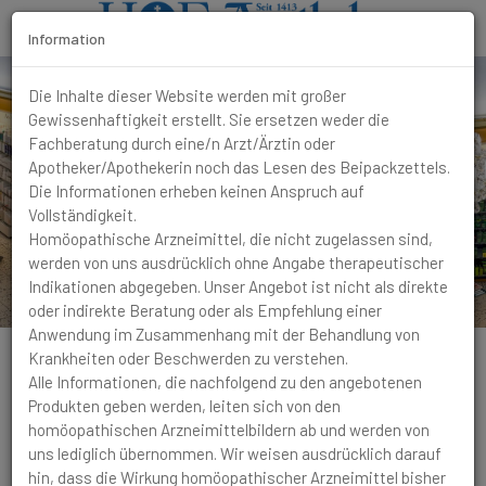
Information
T
o
Die Inhalte dieser Website werden mit großer
g
Gewissenhaftigkeit erstellt. Sie ersetzen weder die
g
Fachberatung durch eine/n Arzt/Ärztin oder
l
Apotheker/Apothekerin noch das Lesen des Beipackzettels.
e
Die Informationen erheben keinen Anspruch auf
N
Vollständigkeit.
a
Homöopathische Arzneimittel, die nicht zugelassen sind,
v
werden von uns ausdrücklich ohne Angabe therapeutischer
i
Indikationen abgegeben. Unser Angebot ist nicht als direkte
g
oder indirekte Beratung oder als Empfehlung einer
a
Anwendung im Zusammenhang mit der Behandlung von
t
Krankheiten oder Beschwerden zu verstehen.
i
Alle Informationen, die nachfolgend zu den angebotenen
o
Produkten geben werden, leiten sich von den
n
homöopathischen Arzneimittelbildern ab und werden von
Herz
Trockene Zunge und Geschwüre im Mund,
uns lediglich übernommen. Wir weisen ausdrücklich darauf
dunkel gerötet oder bläulich. Stinkende Beläge, brennende
hin, dass die Wirkung homöopathischer Arzneimittel bisher