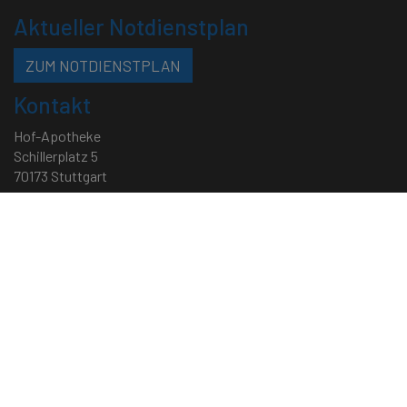
Aktueller Notdienstplan
ZUM NOTDIENSTPLAN
Kontakt
Hof-Apotheke
Schillerplatz 5
70173 Stuttgart
Telefon: 0711 - 22 58 90
Telefax: 0711 - 46 05 97 88
Mail:
service[at]hofapotheke.de
•
backoffice[at]hofapotheke.de
Öffnungszeiten
Montag – Samstag • 8:30 bis 18:30 Uhr
Impressum
|
Datenschutz
|
Cookie-Richtlinie
|
Sitemap