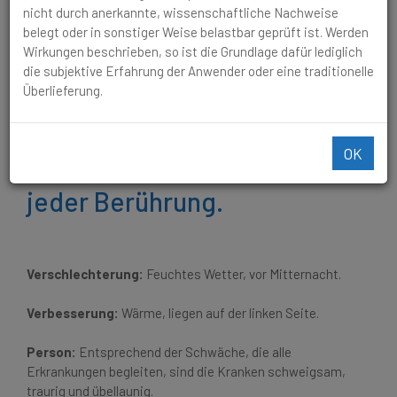
Schmerzen bei jeder Berührung.
nicht durch anerkannte, wissenschaftliche Nachweise
belegt oder in sonstiger Weise belastbar geprüft ist. Werden
Trockene Zunge und
Wirkungen beschrieben, so ist die Grundlage dafür lediglich
die subjektive Erfahrung der Anwender oder eine traditionelle
Geschwüre im Mund, dunkel
Überlieferung.
gerötet oder bläulich.
Stinkende Beläge,
OK
brennende Schmerzen bei
jeder Berührung.
Verschlechterung:
Feuchtes Wetter, vor Mitternacht.
Verbesserung:
Wärme, liegen auf der linken Seite.
Person:
Entsprechend der Schwäche, die alle
Erkrankungen begleiten, sind die Kranken schweigsam,
traurig und übellaunig.