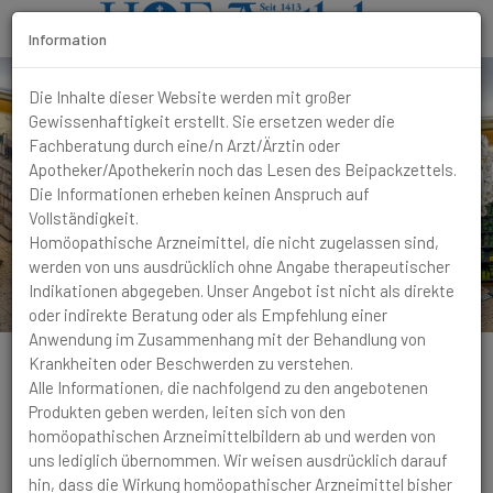
Information
T
o
Die Inhalte dieser Website werden mit großer
g
Gewissenhaftigkeit erstellt. Sie ersetzen weder die
g
Fachberatung durch eine/n Arzt/Ärztin oder
l
Apotheker/Apothekerin noch das Lesen des Beipackzettels.
e
Die Informationen erheben keinen Anspruch auf
N
Vollständigkeit.
a
Homöopathische Arzneimittel, die nicht zugelassen sind,
v
werden von uns ausdrücklich ohne Angabe therapeutischer
i
Indikationen abgegeben. Unser Angebot ist nicht als direkte
g
oder indirekte Beratung oder als Empfehlung einer
a
Anwendung im Zusammenhang mit der Behandlung von
t
Krankheiten oder Beschwerden zu verstehen.
i
Alle Informationen, die nachfolgend zu den angebotenen
o
Produkten geben werden, leiten sich von den
n
homöopathischen Arzneimittelbildern ab und werden von
Magen-Darm
Magenschmerzen
Magenschmerzen
uns lediglich übernommen. Wir weisen ausdrücklich darauf
mit Erbrechen von zähem Schleim, Verlangen nach Bier
hin, dass die Wirkung homöopathischer Arzneimittel bisher