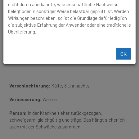
und/oder Unverträglichkeit von Bier.
nicht durch anerkannte, wissenschaftliche Nachweise
belegt oder in sonstiger Weise belastbar geprüft ist. Werden
Magenschmerzen mit
Wirkungen beschrieben, so ist die Grundlage dafür lediglich
die subjektive Erfahrung der Anwender oder eine traditionelle
Erbrechen von zähem
Überlieferung.
Schleim, Verlangen nach Bier
und/oder Unverträglichkeit
OK
von Bier.
Verschlechterung:
Kälte, 3 Uhr nachts.
Verbesserung:
Wärme.
Person:
In der Krankheit eher zurückgezogen,
schweigsam, gleichgültig und träge. Das hängt sicherlich
auch mit der Schwäche zusammen.