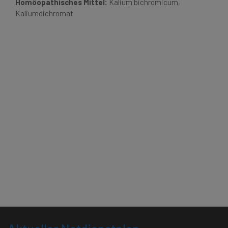
Homöopathisches Mittel:
Kalium bichromicum,
Kaliumdichromat