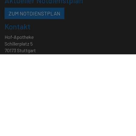
Aktueller Notdienstplan
ZUM NOTDIENSTPLAN
Kontakt
Hof-Apotheke
Schillerplatz 5
70173 Stuttgart
Telefon: 0711 - 22 58 90
Telefax: 0711 - 46 05 97 88
Mail:
service[at]hofapotheke.de
•
backoffice[at]hofapotheke.de
Öffnungszeiten
Montag – Samstag • 8:30 bis 18:30 Uhr
Impressum
|
Datenschutz
|
Cookie-Richtlinie
|
Sitemap
© 2026
Ihr Layout - Werbeagentur