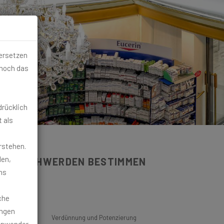
 ersetzen
 noch das
drücklich
 als
rstehen.
den,
BESCHWERDEN BESTIMMEN
ns
lüten
che
ungen
senswertes
Verdünnung und Potenzierung