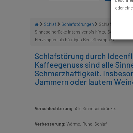
beschrieb
oder eine
Schlaf
Schlafstörungen
Schlafstörung dur
Sinneseindrücke intensiver bis hin zu Schmerzhaf
Herzklopfen als häufiges Begleitsymptom.
Schlafstörung durch Ideenf
Kaffeegenuss sind alle Sinne
Schmerzhaftigkeit. Insbes
Jammern oder lautem Weinen
Verschlechterung:
Alle Sinneseindrücke.
Verbesserung:
Wärme, Ruhe, Schlaf.