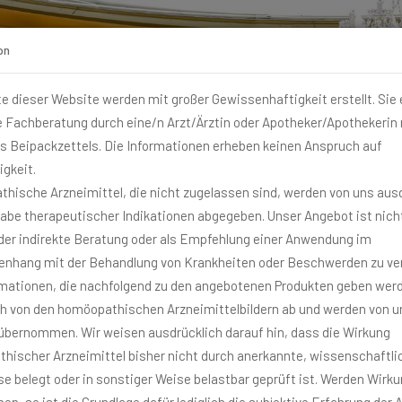
on
te dieser Website werden mit großer Gewissenhaftigkeit erstellt. Sie
e Fachberatung durch eine/n Arzt/Ärztin oder Apotheker/Apothekerin
s Beipackzettels. Die Informationen erheben keinen Anspruch auf
igkeit.
hische Arzneimittel, die nicht zugelassen sind, werden von uns aus
abe therapeutischer Indikationen abgegeben. Unser Angebot ist nicht
oder indirekte Beratung oder als Empfehlung einer Anwendung im
hang mit der Behandlung von Krankheiten oder Beschwerden zu ve
ormationen, die nachfolgend zu den angebotenen Produkten geben wer
RATUNG
KOSMETIKSTUDIO
KONTAKT
ich von den homöopathischen Arzneimittelbildern ab und werden von u
sische Medizin
Homöopathie
Schüßler-Salze
Bach-B
h übernommen. Wir weisen ausdrücklich darauf hin, dass die Wirkung
hischer Arzneimittel bisher nicht durch anerkannte, wissenschaftli
e belegt oder in sonstiger Weise belastbar geprüft ist. Werden Wirk
Diagnosesystem
Einnahmeempfehlung
Wirkungsweise
Wis