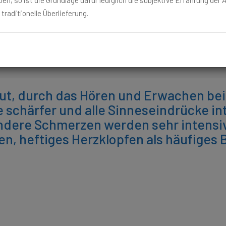
en, so ist die Grundlage dafür lediglich die subjektive Erfahrung der
 traditionelle Überlieferung.
ch Ideenflut, durch das Hören und Erwachen bei jedem Geräusch. Wie 
tigkeit. Insbesondere Schmerzen werden sehr intensiv empfunden u
lut, durch das Hören und Erwachen be
 schärfer und alle Sinneseindrücke int
ondere Schmerzen werden sehr intensi
, heftiges Herzklopfen als häufiges 