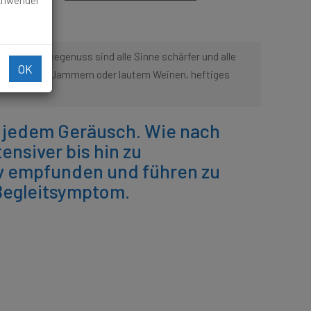
 Anwender
nach Kaffeegenuss sind alle Sinne schärfer und alle
OK
nd führen zu Jammern oder lautem Weinen, heftiges
i jedem Geräusch. Wie nach
ensiver bis hin zu
v empfunden und führen zu
Begleitsymptom.