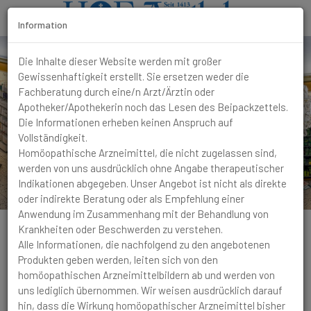
Information
T
Die Inhalte dieser Website werden mit großer
o
Gewissenhaftigkeit erstellt. Sie ersetzen weder die
g
Fachberatung durch eine/n Arzt/Ärztin oder
g
Apotheker/Apothekerin noch das Lesen des Beipackzettels.
l
Die Informationen erheben keinen Anspruch auf
e
Vollständigkeit.
N
Homöopathische Arzneimittel, die nicht zugelassen sind,
a
werden von uns ausdrücklich ohne Angabe therapeutischer
v
Indikationen abgegeben. Unser Angebot ist nicht als direkte
i
oder indirekte Beratung oder als Empfehlung einer
g
Anwendung im Zusammenhang mit der Behandlung von
a
Krankheiten oder Beschwerden zu verstehen.
t
Alle Informationen, die nachfolgend zu den angebotenen
i
Produkten geben werden, leiten sich von den
o
homöopathischen Arzneimittelbildern ab und werden von
n
Schlaf
Schlafstörungen
Wacht gegen 2 Uhr
uns lediglich übernommen. Wir weisen ausdrücklich darauf
morgens auf und liegt dann mehrere Stunden wach.
hin, dass die Wirkung homöopathischer Arzneimittel bisher