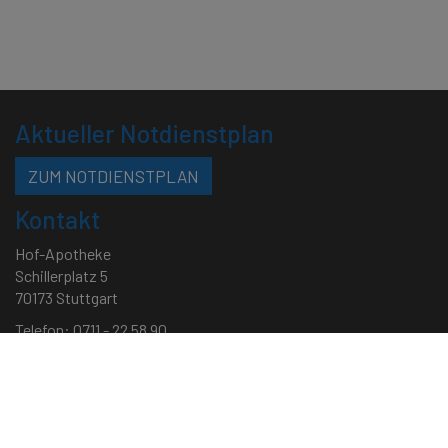
Aktueller Notdienstplan
ZUM NOTDIENSTPLAN
Kontakt
Hof-Apotheke
Schillerplatz 5
70173 Stuttgart
Telefon: 0711 - 22 58 90
Telefax: 0711 - 46 05 97 88
Mail:
service[at]hofapotheke.de
•
backoffice[at]hofapotheke.de
Öffnungszeiten