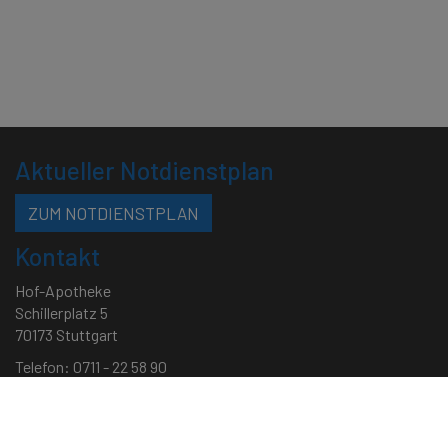
Aktueller Notdienstplan
ZUM NOTDIENSTPLAN
Kontakt
Hof-Apotheke
Schillerplatz 5
70173 Stuttgart
Telefon: 0711 - 22 58 90
Telefax: 0711 - 46 05 97 88
Mail:
service[at]hofapotheke.de
•
backoffice[at]hofapotheke.de