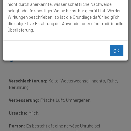
abends beim ins Bett gehen.
nicht durch anerkannte, wissenschaftliche Nachweise
belegt oder in sonstiger Weise belastbar geprüft ist. Werden
Wacht nachts zwischen 3 und
Wirkungen beschrieben, so ist die Grundlage dafür lediglich
die subjektive Erfahrung der Anwender oder eine traditionelle
4 Uhr auf und liegt dann
Überlieferung.
wach. Morgens erschöpfter
als abends beim ins Bett
OK
gehen.
Verschlechterung:
Kälte, Wetterwechsel, nachts, Ruhe,
Berührung.
Verbesserung:
Frische Luft, Umhergehen.
Ursache:
Milch.
Person:
Es besteht oft eine nervöse Unruhe bei