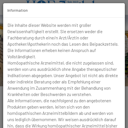
Information
T
Die Inhalte dieser Website werden mit großer
o
Gewissenhaftigkeit erstellt. Sie ersetzen weder die
g
Fachberatung durch eine/n Arzt/Ärztin oder
g
Apotheker/Apothekerin noch das Lesen des Beipackzettels.
l
Die Informationen erheben keinen Anspruch auf
e
Vollständigkeit.
N
Homöopathische Arzneimittel, die nicht zugelassen sind,
a
werden von uns ausdrücklich ohne Angabe therapeutischer
v
Indikationen abgegeben. Unser Angebot ist nicht als direkte
i
oder indirekte Beratung oder als Empfehlung einer
g
Anwendung im Zusammenhang mit der Behandlung von
a
Krankheiten oder Beschwerden zu verstehen.
t
Alle Informationen, die nachfolgend zu den angebotenen
i
Produkten geben werden, leiten sich von den
o
homöopathischen Arzneimittelbildern ab und werden von
n
Schlaf
Schlafstörungen
Wacht nachts zwischen 3
uns lediglich übernommen. Wir weisen ausdrücklich darauf
und 4 Uhr auf und liegt dann wach. Morgens erschöpfter als
hin, dass die Wirkung homöopathischer Arzneimittel bisher