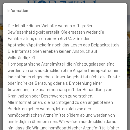
Information
T
Die Inhalte dieser Website werden mit großer
o
Gewissenhaftigkeit erstellt. Sie ersetzen weder die
g
Fachberatung durch eine/n Arzt/Ärztin oder
g
Apotheker/Apothekerin noch das Lesen des Beipackzettels.
l
Die Informationen erheben keinen Anspruch auf
e
Vollständigkeit.
N
Homöopathische Arzneimittel, die nicht zugelassen sind,
a
werden von uns ausdrücklich ohne Angabe therapeutischer
v
Indikationen abgegeben. Unser Angebot ist nicht als direkte
i
oder indirekte Beratung oder als Empfehlung einer
g
Anwendung im Zusammenhang mit der Behandlung von
a
Krankheiten oder Beschwerden zu verstehen.
t
Alle Informationen, die nachfolgend zu den angebotenen
i
Produkten geben werden, leiten sich von den
o
homöopathischen Arzneimittelbildern ab und werden von
n
Schlaf
Schlafstörungen
Innere und äussere
uns lediglich übernommen. Wir weisen ausdrücklich darauf
Unruhe, insbesondere der Beine. Das kann bis zu
hin, dass die Wirkung homöopathischer Arzneimittel bisher