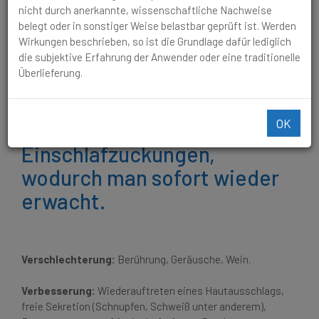
Muskelkrämpfen führen oder zu Einschlafzuckungen,
nicht durch anerkannte, wissenschaftliche Nachweise
wodurch man sofort wieder erwacht.
belegt oder in sonstiger Weise belastbar geprüft ist. Werden
Wirkungen beschrieben, so ist die Grundlage dafür lediglich
Innere und äussere Unruhe,
die subjektive Erfahrung der Anwender oder eine traditionelle
Überlieferung.
insbesondere der Beine. Das
kann bis zu Muskelkrämpfen
OK
führen oder zu
Einschlafzuckungen,
wodurch man sofort wieder
erwacht.
Verschlechterung:
Berührung, Geräusche, Wein.
Verbesserung:
Wiederauftreten eines Hautausschlags,
freie Sekretion (Schnupfen, Schweiß unter anderem),