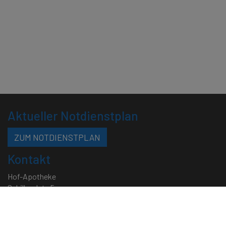
Aktueller Notdienstplan
ZUM NOTDIENSTPLAN
Kontakt
Hof-Apotheke
Schillerplatz 5
70173 Stuttgart
Telefon: 0711 - 22 58 90
Telefax: 0711 - 46 05 97 88