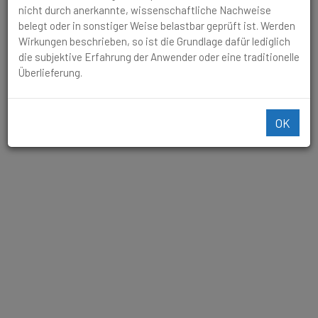
nicht durch anerkannte, wissenschaftliche Nachweise
belegt oder in sonstiger Weise belastbar geprüft ist. Werden
Ablagerung nach einer Verletzung mit Bildung
Wirkungen beschrieben, so ist die Grundlage dafür lediglich
von Knoten an den Sehnen oder im
die subjektive Erfahrung der Anwender oder eine traditionelle
Gelenkbereich.
Überlieferung.
OK