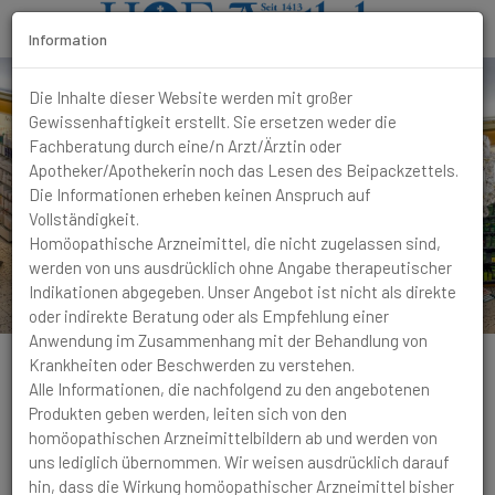
Information
T
o
Die Inhalte dieser Website werden mit großer
g
Gewissenhaftigkeit erstellt. Sie ersetzen weder die
g
Fachberatung durch eine/n Arzt/Ärztin oder
l
Apotheker/Apothekerin noch das Lesen des Beipackzettels.
e
Die Informationen erheben keinen Anspruch auf
N
Vollständigkeit.
a
Homöopathische Arzneimittel, die nicht zugelassen sind,
v
werden von uns ausdrücklich ohne Angabe therapeutischer
i
Indikationen abgegeben. Unser Angebot ist nicht als direkte
g
oder indirekte Beratung oder als Empfehlung einer
a
Anwendung im Zusammenhang mit der Behandlung von
t
Krankheiten oder Beschwerden zu verstehen.
i
Alle Informationen, die nachfolgend zu den angebotenen
o
Produkten geben werden, leiten sich von den
Ganglion (Überbein)
n
homöopathischen Arzneimittelbildern ab und werden von
uns lediglich übernommen. Wir weisen ausdrücklich darauf
Beschwerden
hin, dass die Wirkung homöopathischer Arzneimittel bisher