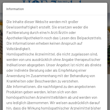
Information
T
o
Die Inhalte dieser Website werden mit großer
g
Gewissenhaftigkeit erstellt. Sie ersetzen weder die
g
Fachberatung durch eine/n Arzt/Ärztin oder
l
Apotheker/Apothekerin noch das Lesen des Beipackzettels.
e
Die Informationen erheben keinen Anspruch auf
N
Vollständigkeit.
a
Homöopathische Arzneimittel, die nicht zugelassen sind,
v
werden von uns ausdrücklich ohne Angabe therapeutischer
i
Indikationen abgegeben. Unser Angebot ist nicht als direkte
g
oder indirekte Beratung oder als Empfehlung einer
a
Anwendung im Zusammenhang mit der Behandlung von
t
Krankheiten oder Beschwerden zu verstehen.
i
Alle Informationen, die nachfolgend zu den angebotenen
o
Produkten geben werden, leiten sich von den
Mundgeruch
n
homöopathischen Arzneimittelbildern ab und werden von
uns lediglich übernommen. Wir weisen ausdrücklich darauf
Beschwerden
hin, dass die Wirkung homöopathischer Arzneimittel bisher