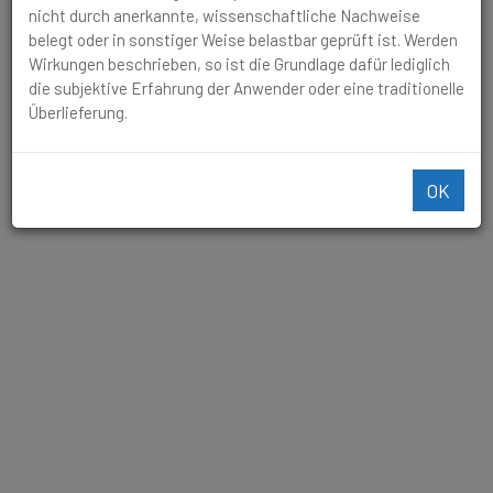
nicht durch anerkannte, wissenschaftliche Nachweise
belegt oder in sonstiger Weise belastbar geprüft ist. Werden
Übler Mundgeruch, Aufstoßen, Bauchschmerzen
Wirkungen beschrieben, so ist die Grundlage dafür lediglich
kolikartig oder schneidend in der Nabelgegend.
die subjektive Erfahrung der Anwender oder eine traditionelle
Überlieferung.
OK