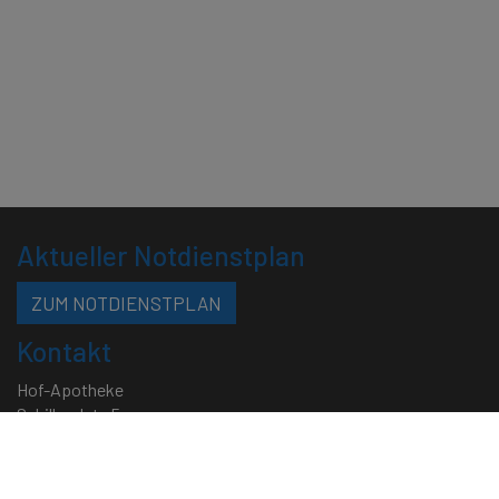
Aktueller Notdienstplan
ZUM NOTDIENSTPLAN
Kontakt
Hof-Apotheke
Schillerplatz 5
70173 Stuttgart
Telefon: 0711 - 22 58 90
Telefax: 0711 - 46 05 97 88