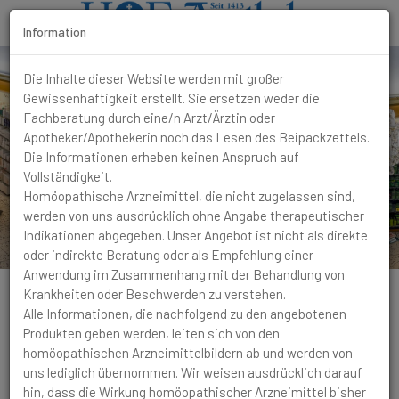
Information
T
o
Die Inhalte dieser Website werden mit großer
g
Gewissenhaftigkeit erstellt. Sie ersetzen weder die
g
Fachberatung durch eine/n Arzt/Ärztin oder
l
Apotheker/Apothekerin noch das Lesen des Beipackzettels.
e
Die Informationen erheben keinen Anspruch auf
N
Vollständigkeit.
a
Homöopathische Arzneimittel, die nicht zugelassen sind,
v
werden von uns ausdrücklich ohne Angabe therapeutischer
i
Indikationen abgegeben. Unser Angebot ist nicht als direkte
g
oder indirekte Beratung oder als Empfehlung einer
a
Anwendung im Zusammenhang mit der Behandlung von
t
Krankheiten oder Beschwerden zu verstehen.
i
Alle Informationen, die nachfolgend zu den angebotenen
o
Produkten geben werden, leiten sich von den
Venen
Venenbeschwerden
n
homöopathischen Arzneimittelbildern ab und werden von
uns lediglich übernommen. Wir weisen ausdrücklich darauf
Beschwerden
hin, dass die Wirkung homöopathischer Arzneimittel bisher