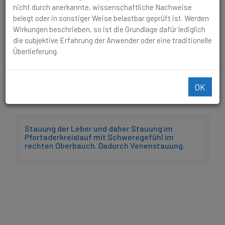
nicht durch anerkannte, wissenschaftliche Nachweise
belegt oder in sonstiger Weise belastbar geprüft ist. Werden
Schwere, angeschwollene Beine durch
Wirkungen beschrieben, so ist die Grundlage dafür lediglich
mangelnde Bewegung, langes Stehen.
die subjektive Erfahrung der Anwender oder eine traditionelle
Überlieferung.
Allererste Symptome zu Beginn, schwere Beine
etc.
OK
Stauung der Leber und daher Stauung im
Pfortaderkreislauf mit Schweregefühl im
rechten Oberbauch. Dadurch Venenstauung.