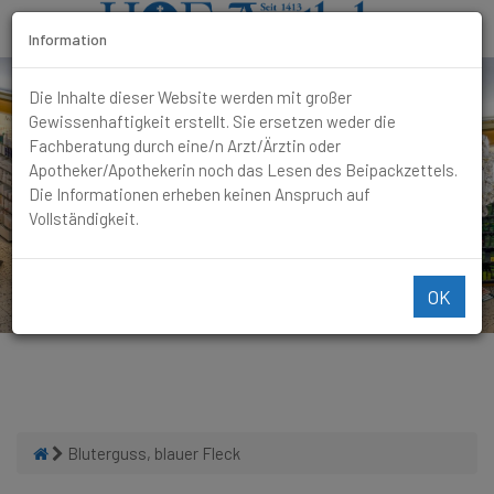
Information
T
Die Inhalte dieser Website werden mit großer
o
Gewissenhaftigkeit erstellt. Sie ersetzen weder die
g
Fachberatung durch eine/n Arzt/Ärztin oder
g
Apotheker/Apothekerin noch das Lesen des Beipackzettels.
l
Die Informationen erheben keinen Anspruch auf
e
Vollständigkeit.
N
a
v
OK
i
g
a
t
i
o
n
Bluterguss, blauer Fleck