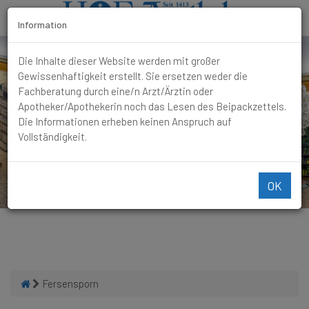
Information
T
Die Inhalte dieser Website werden mit großer
o
Gewissenhaftigkeit erstellt. Sie ersetzen weder die
g
Fachberatung durch eine/n Arzt/Ärztin oder
g
Apotheker/Apothekerin noch das Lesen des Beipackzettels.
l
Die Informationen erheben keinen Anspruch auf
e
Vollständigkeit.
N
a
v
OK
i
g
a
t
i
o
n
Fersensporn