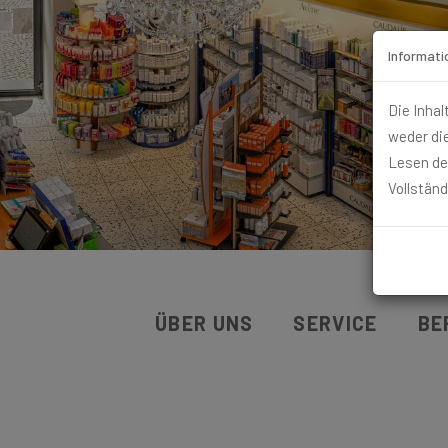
Informati
Die Inhal
weder di
Lesen de
Vollständ
ÜBER UNS
SERVICE
BE