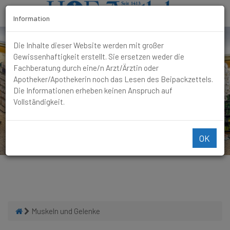
Information
T
Die Inhalte dieser Website werden mit großer
o
Gewissenhaftigkeit erstellt. Sie ersetzen weder die
g
Fachberatung durch eine/n Arzt/Ärztin oder
g
Apotheker/Apothekerin noch das Lesen des Beipackzettels.
l
Die Informationen erheben keinen Anspruch auf
e
Vollständigkeit.
N
a
v
OK
i
g
a
t
i
o
Muskeln und Gelenke
n